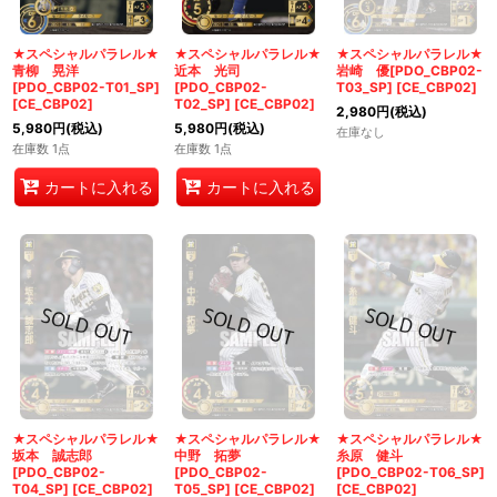
★スペシャルパラレル★
★スペシャルパラレル★
★スペシャルパラレル★
青柳 晃洋
近本 光司
岩崎 優[PDO_CBP02-
[PDO_CBP02-T01_SP]
[PDO_CBP02-
T03_SP]
[
CE_CBP02
]
[
CE_CBP02
]
T02_SP]
[
CE_CBP02
]
2,980
円
(税込)
5,980
円
(税込)
5,980
円
(税込)
在庫なし
在庫数 1点
在庫数 1点
カートに入れる
カートに入れる
★スペシャルパラレル★
★スペシャルパラレル★
★スペシャルパラレル★
坂本 誠志郎
中野 拓夢
糸原 健斗
[PDO_CBP02-
[PDO_CBP02-
[PDO_CBP02-T06_SP]
T04_SP]
[
CE_CBP02
]
T05_SP]
[
CE_CBP02
]
[
CE_CBP02
]