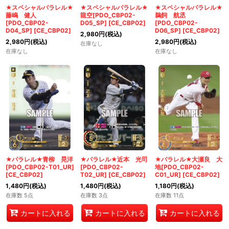
★スペシャルパラレル★
★スペシャルパラレル★
★スペシャルパラレル★
藤嶋 健人
龍空[PDO_CBP02-
鵜飼 航丞
[PDO_CBP02-
D05_SP]
[
CE_CBP02
]
[PDO_CBP02-
D04_SP]
[
CE_CBP02
]
D06_SP]
[
CE_CBP02
]
2,980
円
(税込)
2,980
円
(税込)
2,980
円
(税込)
在庫なし
在庫なし
在庫なし
★パラレル★青柳 晃洋
★パラレル★近本 光司
★パラレル★大瀬良 大
[PDO_CBP02-T01_UR]
[PDO_CBP02-
地[PDO_CBP02-
[
CE_CBP02
]
T02_UR]
[
CE_CBP02
]
C01_UR]
[
CE_CBP02
]
1,480
円
(税込)
1,480
円
(税込)
1,180
円
(税込)
在庫数 5点
在庫数 3点
在庫数 11点
カートに入れる
カートに入れる
カートに入れる