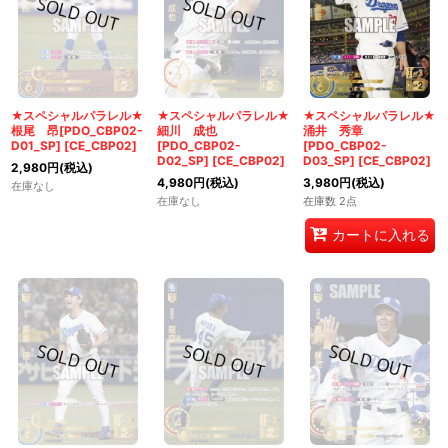
★スペシャルパラレル★
★スペシャルパラレル★
★スペシャルパラレル★
根尾 昂[PDO_CBP02-
細川 成也
涌井 秀章
D01_SP]
[
CE_CBP02
]
[PDO_CBP02-
[PDO_CBP02-
D02_SP]
[
CE_CBP02
]
D03_SP]
[
CE_CBP02
]
2,980
円
(税込)
4,980
円
(税込)
3,980
円
(税込)
在庫なし
在庫なし
在庫数 2点
カートに入れる