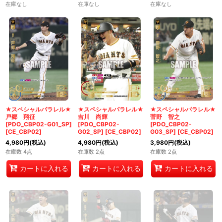
在庫なし
在庫なし
在庫なし
★スペシャルパラレル★
★スペシャルパラレル★
★スペシャルパラレル★
戸郷 翔征
吉川 尚輝
菅野 智之
[PDO_CBP02-G01_SP]
[PDO_CBP02-
[PDO_CBP02-
[
CE_CBP02
]
G02_SP]
[
CE_CBP02
]
G03_SP]
[
CE_CBP02
]
4,980
円
(税込)
4,980
円
(税込)
3,980
円
(税込)
在庫数 4点
在庫数 2点
在庫数 2点
カートに入れる
カートに入れる
カートに入れる