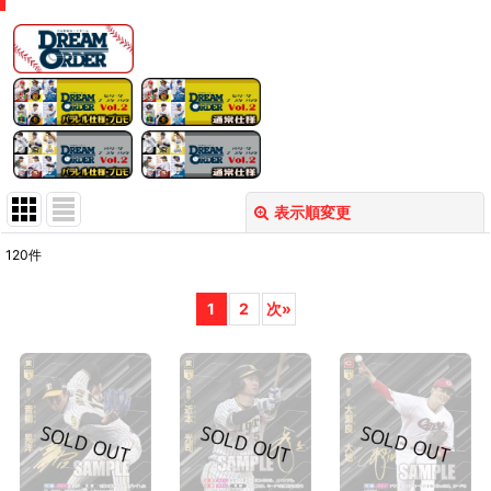
表示順変更
閉じる
120
件
表示数
:
1
2
次
»
在庫あり
並び順
:
絞り込む