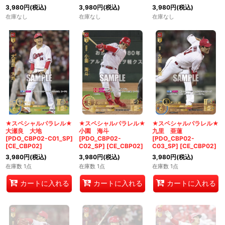
3,980
円
(税込)
3,980
円
(税込)
3,980
円
(税込)
在庫なし
在庫なし
在庫なし
★スペシャルパラレル★
★スペシャルパラレル★
★スペシャルパラレル★
大瀬良 大地
小園 海斗
九里 亜蓮
[PDO_CBP02-C01_SP]
[PDO_CBP02-
[PDO_CBP02-
[
CE_CBP02
]
C02_SP]
[
CE_CBP02
]
C03_SP]
[
CE_CBP02
]
3,980
円
(税込)
3,980
円
(税込)
3,980
円
(税込)
在庫数 1点
在庫数 1点
在庫数 1点
カートに入れる
カートに入れる
カートに入れる