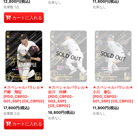
12,800
円
(税込)
11,800
円
(税込)
在庫なし
在庫数 1点
在庫なし
カートに入れる
★スペシャルパラレル★
★スペシャルパラレル★
★スペシャルパラレル★
戸郷 翔征
吉川 尚輝
小川 泰弘
[PDO_CBP02-
[PDO_CBP02-
[PDO_CBP02-
G01_SSP]
[
CE_CBP02
]
G02_SSP]
S01_SSP]
[
CE_CBP02
]
[
CE_CBP02
]
17,800
円
(税込)
11,800
円
(税込)
16,800
円
(税込)
在庫数 2点
在庫なし
在庫なし
カートに入れる