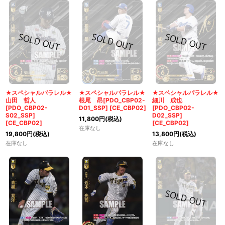
★スペシャルパラレル★
★スペシャルパラレル★
★スペシャルパラレル★
山田 哲人
根尾 昂[PDO_CBP02-
細川 成也
[PDO_CBP02-
D01_SSP]
[
CE_CBP02
]
[PDO_CBP02-
S02_SSP]
D02_SSP]
11,800
円
(税込)
[
CE_CBP02
]
[
CE_CBP02
]
在庫なし
19,800
円
(税込)
13,800
円
(税込)
在庫なし
在庫なし