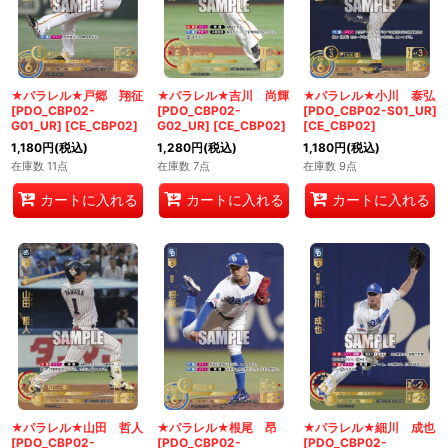
★パラレル★戸郷 翔征
★パラレル★吉川 尚輝
★パラレル★小川 泰弘
[PDO_CBP02-
[PDO_CBP02-
[PDO_CBP02-S01_UR]
G01_UR]
[
CE_CBP02
]
G02_UR]
[
CE_CBP02
]
[
CE_CBP02
]
1,180
円
(税込)
1,280
円
(税込)
1,180
円
(税込)
在庫数 11点
在庫数 7点
在庫数 9点
カートに入れる
カートに入れる
カートに入れる
★パラレル★山田 哲人
★パラレル★根尾 昂
★パラレル★細川 成也
[PDO_CBP02-
[PDO_CBP02-
[PDO_CBP02-