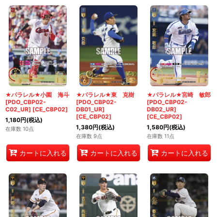
★パラレル★小園 海斗
★パラレル★東 克樹
★パラレル★宮崎 敏郎
[PDO_CBP02-
[PDO_CBP02-
[PDO_CBP02-
C02_UR]
[
CE_CBP02
]
DB01_UR]
DB02_UR]
[
CE_CBP02
]
[
CE_CBP02
]
1,180
円
(税込)
1,380
円
(税込)
1,580
円
(税込)
在庫数 10点
在庫数 9点
在庫数 11点
カートに入れる
カートに入れる
カートに入れる