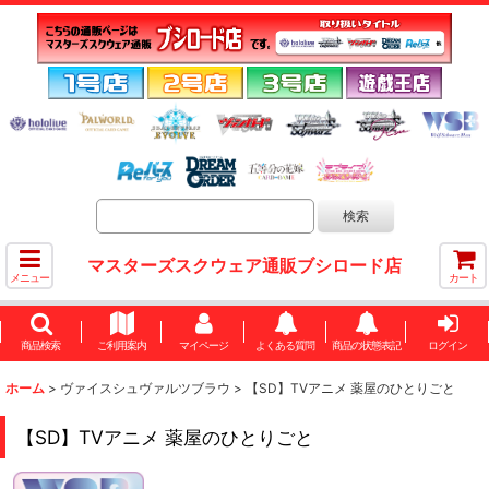
マスターズスクウェア通販ブシロード店
メニュー
カート
商品検索
ご利用案内
マイページ
よくある質問
商品の状態表記
ログイン
ホーム
>
ヴァイスシュヴァルツブラウ
>
【SD】TVアニメ 薬屋のひとりごと
【SD】TVアニメ 薬屋のひとりごと