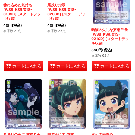
簪に込めた気持ち
居残り指示
[WSB_KSR/01S-
[WSB_KSR/01S-
019SD]
[
スタートデッ
020SD]
[
スタートデッ
キ収録
]
キ収録
]
40
円
(税込)
40
円
(税込)
猫猫の失礼な妄想 壬氏
在庫数 21点
在庫数 23点
[WSB_KSR/01S-
021SD]
[
スタートデッ
キ収録
]
350
円
(税込)
在庫数 62点
カートに入れる
カートに入れる
カートに入れる
見送りの夜に 猫猫＆壬
園遊会にて 猫猫
薬への好奇心