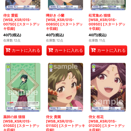
侍女 愛藍
噂好き 小蘭
松茸集め 猫猫
[WSB_KSR/01S-
[WSB_KSR/01S-
[WSB_KSR/01S-
007SD]
[
スタートデッ
008SD]
[
スタートデッ
009SD]
[
スタートデッ
キ収録
]
キ収録
]
キ収録
]
40
円
(税込)
40
円
(税込)
40
円
(税込)
在庫数 12点
在庫数 12点
在庫数 11点
カートに入れる
カートに入れる
カートに入れる
薬師の娘 猫猫
侍女 貴園
侍女 桜花
[WSB_KSR/01S-
[WSB_KSR/01S-
[WSB_KSR/01S-
010SD]
[
スタートデッ
011SD]
[
スタートデッキ
012SD]
[
スタートデッ
キ収録
]
収録
]
キ収録
]