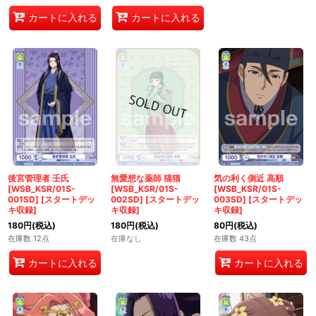
カートに入れる
カートに入れる
後宮管理者 壬氏
無愛想な薬師 猫猫
気の利く側近 高順
[WSB_KSR/01S-
[WSB_KSR/01S-
[WSB_KSR/01S-
001SD]
[
スタートデッ
002SD]
[
スタートデッ
003SD]
[
スタートデッ
キ収録
]
キ収録
]
キ収録
]
180
円
(税込)
180
円
(税込)
80
円
(税込)
在庫数 12点
在庫なし
在庫数 43点
カートに入れる
カートに入れる