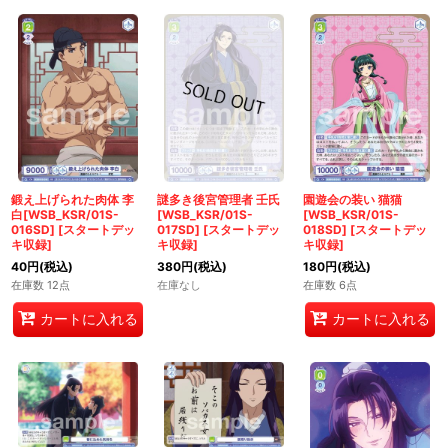
鍛え上げられた肉体 李
謎多き後宮管理者 壬氏
園遊会の装い 猫猫
白[WSB_KSR/01S-
[WSB_KSR/01S-
[WSB_KSR/01S-
016SD]
[
スタートデッ
017SD]
[
スタートデッ
018SD]
[
スタートデッ
キ収録
]
キ収録
]
キ収録
]
40
円
(税込)
380
円
(税込)
180
円
(税込)
在庫数 12点
在庫なし
在庫数 6点
カートに入れる
カートに入れる