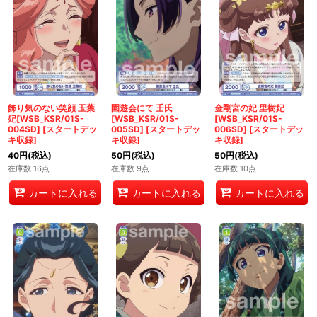
飾り気のない笑顔 玉葉
園遊会にて 壬氏
金剛宮の妃 里樹妃
妃[WSB_KSR/01S-
[WSB_KSR/01S-
[WSB_KSR/01S-
004SD]
[
スタートデッ
005SD]
[
スタートデッ
006SD]
[
スタートデッ
キ収録
]
キ収録
]
キ収録
]
40
円
(税込)
50
円
(税込)
50
円
(税込)
在庫数 16点
在庫数 9点
在庫数 10点
カートに入れる
カートに入れる
カートに入れる