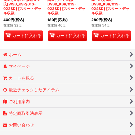
氏[WSB_KSR/01S-
[WSB_KSR/01S-
[WSB_KSR/01S-
022SD]
[
スタートデッ
023SD]
[
スタートデッ
024SD]
[
スタートデッ
キ収録
]
キ収録
]
キ収録
]
400
円
(税込)
180
円
(税込)
280
円
(税込)
在庫数 32点
在庫数 46点
在庫数 54点
カートに入れる
カートに入れる
カートに入れる
ホーム
マイページ
カートを観る
最近チェックしたアイテム
ご利用案内
特定商取引法表示
お問い合わせ