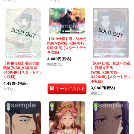
【KHR仕様】簪に込めた
気持ち[WSB_KSR/01S-
019KHR]
[
スタートデッ
キ収録
]
3,480
円
(税込)
【KHR仕様】薬師の娘
【KHR仕様】見送りの夜
在庫数 1点
猫猫[WSB_KSR/01S-
に 猫猫＆壬氏
010KHR]
[
スタートデッ
[WSB_KSR/01S-
キ収録
]
022KHR]
[
スタートデッ
キ収録
]
4,480
円
(税込)
3,980
円
(税込)
カートに入れる
在庫なし
在庫なし