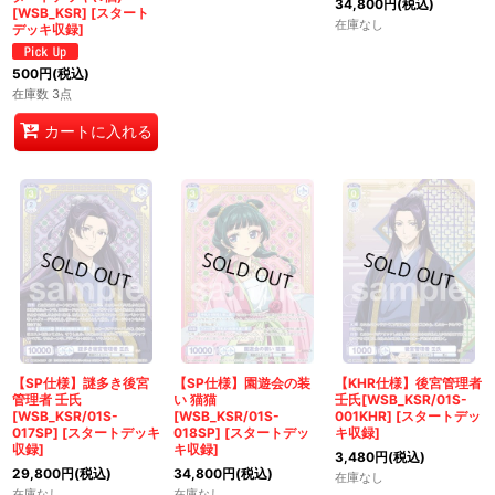
34,800
円
(税込)
[WSB_KSR]
[
スタート
在庫なし
デッキ収録
]
500
円
(税込)
在庫数 3点
カートに入れる
【SP仕様】謎多き後宮
【SP仕様】園遊会の装
【KHR仕様】後宮管理者
管理者 壬氏
い 猫猫
壬氏[WSB_KSR/01S-
[WSB_KSR/01S-
[WSB_KSR/01S-
001KHR]
[
スタートデッ
017SP]
[
スタートデッキ
018SP]
[
スタートデッ
キ収録
]
収録
]
キ収録
]
3,480
円
(税込)
29,800
円
(税込)
34,800
円
(税込)
在庫なし
在庫なし
在庫なし