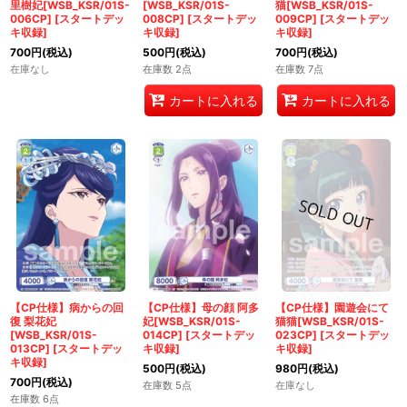
里樹妃[WSB_KSR/01S-
[WSB_KSR/01S-
猫[WSB_KSR/01S-
006CP]
[
スタートデッ
008CP]
[
スタートデッ
009CP]
[
スタートデッ
キ収録
]
キ収録
]
キ収録
]
700
円
(税込)
500
円
(税込)
700
円
(税込)
在庫なし
在庫数 2点
在庫数 7点
カートに入れる
カートに入れる
【CP仕様】病からの回
【CP仕様】母の顔 阿多
【CP仕様】園遊会にて
復 梨花妃
妃[WSB_KSR/01S-
猫猫[WSB_KSR/01S-
[WSB_KSR/01S-
014CP]
[
スタートデッ
023CP]
[
スタートデッ
013CP]
[
スタートデッ
キ収録
]
キ収録
]
キ収録
]
500
円
(税込)
980
円
(税込)
700
円
(税込)
在庫数 5点
在庫なし
在庫数 6点