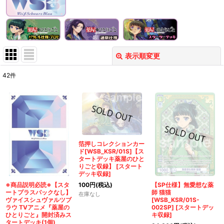
表示順変更
閉じる
42
件
表示数
:
在庫あり
並び順
:
箔押しコレクションカー
ド[WSB_KSR/01S]【ス
絞り込む
タートデッキ薬屋のひと
りごと収録】
[
スタート
デッキ収録
]
100
円
(税込)
※商品説明必読※【スタ
【SP仕様】無愛想な薬
ートプラスパックなし】
師 猫猫
在庫なし
ヴァイスシュヴァルツブ
[WSB_KSR/01S-
ラウ TVアニメ『薬屋の
002SP]
[
スタートデッ
ひとりごと』開封済みス
キ収録
]
タートデッキ(1個)