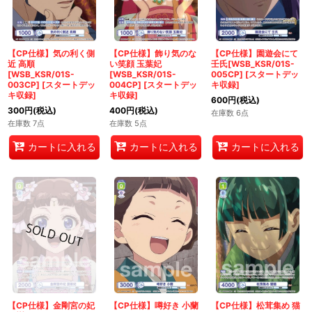
【CP仕様】気の利く側
【CP仕様】飾り気のな
【CP仕様】園遊会にて
近 高順
い笑顔 玉葉妃
壬氏[WSB_KSR/01S-
[WSB_KSR/01S-
[WSB_KSR/01S-
005CP]
[
スタートデッ
003CP]
[
スタートデッ
004CP]
[
スタートデッ
キ収録
]
キ収録
]
キ収録
]
600
円
(税込)
300
円
(税込)
400
円
(税込)
在庫数 6点
在庫数 7点
在庫数 5点
カートに入れる
カートに入れる
カートに入れる
【CP仕様】金剛宮の妃
【CP仕様】噂好き 小蘭
【CP仕様】松茸集め 猫