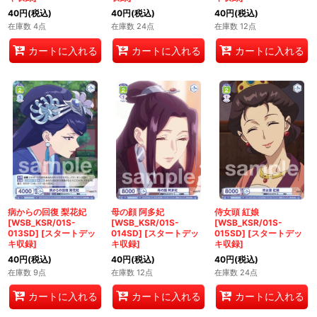
40
円
(税込)
40
円
(税込)
40
円
(税込)
在庫数 4点
在庫数 24点
在庫数 12点
カートに入れる
カートに入れる
カートに入れる
病からの回復 梨花妃
母の顔 阿多妃
侍女頭 紅娘
[WSB_KSR/01S-
[WSB_KSR/01S-
[WSB_KSR/01S-
013SD]
[
スタートデッ
014SD]
[
スタートデッ
015SD]
[
スタートデッ
キ収録
]
キ収録
]
キ収録
]
40
円
(税込)
40
円
(税込)
40
円
(税込)
在庫数 9点
在庫数 12点
在庫数 24点
カートに入れる
カートに入れる
カートに入れる