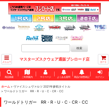
マスターズスクウェア通販ブシロード店
メニュー
カート
商品検索
ご利用案内
マイページ
よくある質問
商品の状態表記
ログイン
ホーム
>
ヴァイスシュヴァルツ 2021年参戦タイトル
>
ワールドトリガー RR・R・U・C・CR・CC
ワールドトリガー RR・R・U・C・CR・CC