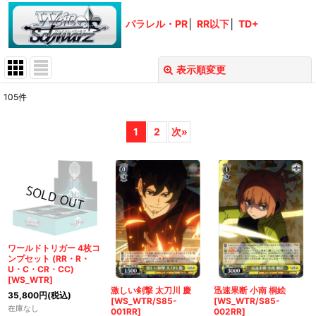
パラレル・PR
│
RR以下
│
TD+
表示順変更
閉じる
105
件
表示数
:
1
2
次
»
在庫あり
並び順
:
絞り込む
ワールドトリガー 4枚コ
ンプセット (RR・R・
U・C・CR・CC)
[WS_WTR]
激しい剣撃 太刀川 慶
迅速果断 小南 桐絵
35,800
円
(税込)
[WS_WTR/S85-
[WS_WTR/S85-
在庫なし
001RR]
002RR]