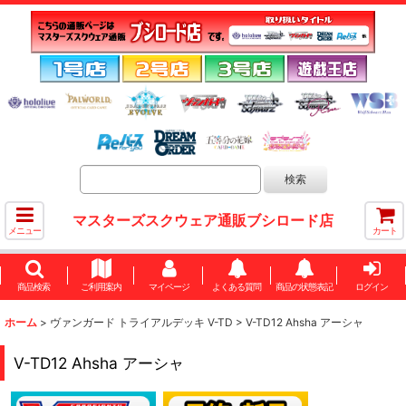
マスターズスクウェア通販ブシロード店
メニュー
カート
商品検索
ご利用案内
マイページ
よくある質問
商品の状態表記
ログイン
ホーム
>
ヴァンガード トライアルデッキ V-TD
>
V-TD12 Ahsha アーシャ
V-TD12 Ahsha アーシャ