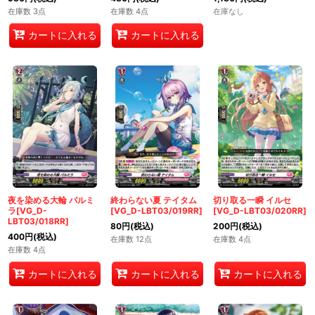
在庫数 3点
在庫数 4点
在庫なし
カートに入れる
カートに入れる
夜を染める大輪 パルミ
終わらない夏 テイタム
切り取る一瞬 イルセ
ラ[VG_D-
[VG_D-LBT03/019RR]
[VG_D-LBT03/020RR]
LBT03/018RR]
80
円
(税込)
200
円
(税込)
400
円
(税込)
在庫数 12点
在庫数 4点
在庫数 4点
カートに入れる
カートに入れる
カートに入れる