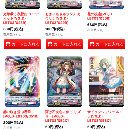
光華瞬く夜想曲 ユーデ
もきゅもきゅランチ カ
花の祝砲[VG_D-
ィット[VG_D-
ウリナ[VG_D-
LBT03/050R]
LBT03/048R]
LBT03/049R]
680
円
(税込)
380
円
(税込)
100
円
(税込)
在庫数 2点
在庫数 29点
在庫数 28点
カートに入れる
カートに入れる
カートに入れる
赫い咲き荒ぶ呪華
雨は乙女心に似て リズ
サドゥンシャワー ルエ
[VG_D-LBT03/051R]
リー[VG_D-
ラ[VG_D-
LBT03/052C]
LBT03/053C]
200
円
(税込)
50
円
(税込)
50
円
(税込)
在庫数 32点