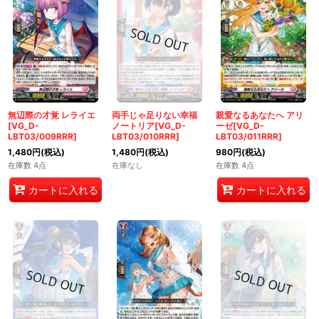
無辺際の才覚 レライエ
両手じゃ足りない幸福
親愛なるあなたへ アリ
[VG_D-
ノートリア[VG_D-
ーゼ[VG_D-
LBT03/009RRR]
LBT03/010RRR]
LBT03/011RRR]
1,480
円
(税込)
1,480
円
(税込)
980
円
(税込)
在庫数 4点
在庫なし
在庫数 4点
カートに入れる
カートに入れる