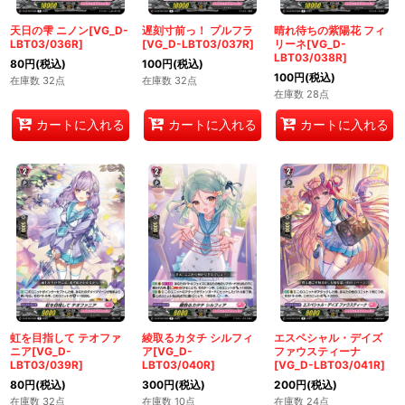
天日の雫 ニノン[VG_D-
遅刻寸前っ！ プルフラ
晴れ待ちの紫陽花 フィ
LBT03/036R]
[VG_D-LBT03/037R]
リーネ[VG_D-
LBT03/038R]
80
円
(税込)
100
円
(税込)
100
円
(税込)
在庫数 32点
在庫数 32点
在庫数 28点
カートに入れる
カートに入れる
カートに入れる
虹を目指して テオファ
綾取るカタチ シルフィ
エスペシャル・デイズ
ニア[VG_D-
ア[VG_D-
ファウスティーナ
LBT03/039R]
LBT03/040R]
[VG_D-LBT03/041R]
80
円
(税込)
300
円
(税込)
200
円
(税込)
在庫数 32点
在庫数 10点
在庫数 24点