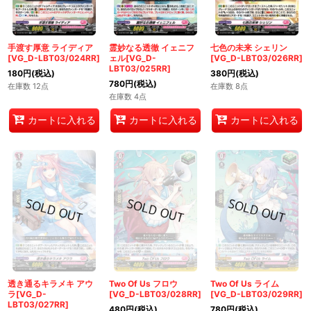
手渡す厚意 ライディア
霊妙なる透徹 イェニフ
七色の未来 シェリン
[VG_D-LBT03/024RR]
ェル[VG_D-
[VG_D-LBT03/026RR]
LBT03/025RR]
180
円
(税込)
380
円
(税込)
780
円
(税込)
在庫数 12点
在庫数 8点
在庫数 4点
カートに入れる
カートに入れる
カートに入れる
透き通るキラメキ アウ
Two Of Us フロウ
Two Of Us ライム
ラ[VG_D-
[VG_D-LBT03/028RR]
[VG_D-LBT03/029RR]
LBT03/027RR]
480
円
(税込)
780
円
(税込)