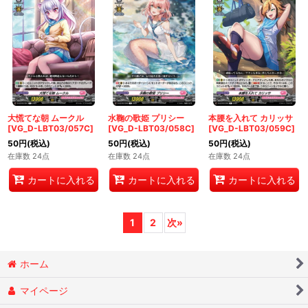
大慌てな朝 ムークル
水鞠の歌姫 プリシー
本腰を入れて カリッサ
[VG_D-LBT03/057C]
[VG_D-LBT03/058C]
[VG_D-LBT03/059C]
50
円
(税込)
50
円
(税込)
50
円
(税込)
在庫数 24点
在庫数 24点
在庫数 24点
カートに入れる
カートに入れる
カートに入れる
1
2
次
»
ホーム
マイページ