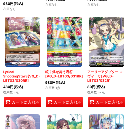
980
円
(税込)
在庫なし
在庫なし
在庫なし
Lyrical
眩く爆ぜ舞う呪符
アーリーアダプター ロ
ShootingStarS[VG_D-
[VG_D-LBT03/031RR]
ヴィーサ[VG_D-
LBT03/030RR]
LBT03/032R]
980
円
(税込)
480
円
(税込)
80
円
(税込)
在庫数 1点
在庫数 3点
在庫数 32点
カートに入れる
カートに入れる
カートに入れる