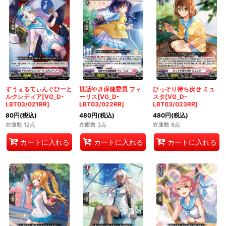
すうぇるてぃんぐひーと
世話やき保健委員 フィ
ひっそり待ち伏せ ミュ
ルクレティア[VG_D-
ーリス[VG_D-
スタ[VG_D-
LBT03/021RR]
LBT03/022RR]
LBT03/023RR]
80
円
(税込)
480
円
(税込)
480
円
(税込)
在庫数 12点
在庫数 3点
在庫数 8点
カートに入れる
カートに入れる
カートに入れる