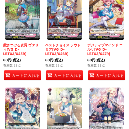
惹きつける資質 ヴァリ
ベストチョイス ラウド
ポジティブマインド エ
ィ[VG_D-
ミア[VG_D-
ルサ[VG_D-
LBT03/045R]
LBT03/046R]
LBT03/047R]
80
円
(税込)
80
円
(税込)
80
円
(税込)
在庫数 32点
在庫数 32点
在庫数 28点
カートに入れる
カートに入れる
カートに入れる