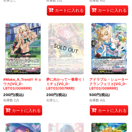
在庫なし
在庫数 2点
在庫数 4点
カートに入れる
カートに入れる
#Make_A_Trend!! キョ
夢に向かって一番乗り！
アドラブル・シューター
ウカ[VG_D-
ミチュ[VG_D-
クランフェリエ[VG_D-
LBT03/006RRR]
LBT03/007RRR]
LBT03/008RRR]
200
円
(税込)
200
円
(税込)
500
円
(税込)
在庫数 2点
在庫なし
在庫数 4点
カートに入れる
カートに入れる