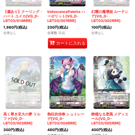
【傷あり】クーリング・
IridescencePalette ハ
幻耀の魔導姫 ルーテシ
ハート ユイカ[VG_D-
ーゼリット[VG_D-
ア[VG_D-
LBT03/014RRR]
LBT03/001RRR]
LBT03/002RRR]
1,980
円
(税込)
200
円
(税込)
100
円
(税込)
在庫なし
在庫数 12点
在庫なし
カートに入れる
高く尊き至大の夢 リル
熱狂的信奉 シュトレー
静穏なる恵風 メディエ
ファ[VG_D-
デ[VG_D-
ール[VG_D-
LBT03/003RRR]
LBT03/004RRR]
LBT03/005RRR]
300
円
(税込)
480
円
(税込)
400
円
(税込)