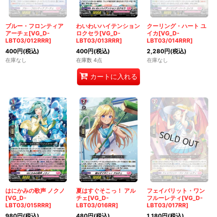
ブルー・フロンティア
わいわいハイテンション
クーリング・ハート ユ
アーチェ[VG_D-
ロクセラ[VG_D-
イカ[VG_D-
LBT03/012RRR]
LBT03/013RRR]
LBT03/014RRR]
400
円
(税込)
400
円
(税込)
2,280
円
(税込)
在庫なし
在庫数 4点
在庫なし
カートに入れる
はにかみの歌声 ノクノ
夏はすぐそこっ！ アル
フェイバリット・ワン
[VG_D-
チェ[VG_D-
フルーレティ[VG_D-
LBT03/015RRR]
LBT03/016RR]
LBT03/017RR]
980
円
(税込)
480
円
(税込)
1,180
円
(税込)