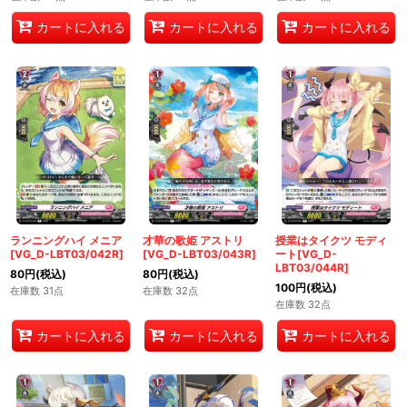
カートに入れる
カートに入れる
カートに入れる
ランニングハイ メニア
才華の歌姫 アストリ
授業はタイクツ モディ
[VG_D-LBT03/042R]
[VG_D-LBT03/043R]
ート[VG_D-
LBT03/044R]
80
円
(税込)
80
円
(税込)
100
円
(税込)
在庫数 31点
在庫数 32点
在庫数 32点
カートに入れる
カートに入れる
カートに入れる