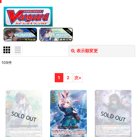
表示順変更
閉じる
109
件
表示数
:
1
2
次
»
在庫あり
並び順
:
絞り込む