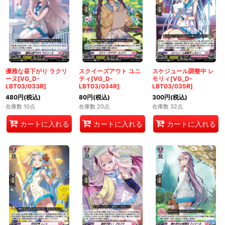
優雅な昼下がり ラクリ
スクイーズアウト ユニ
スケジュール調整中 レ
ーヌ[VG_D-
ティ[VG_D-
モリィ[VG_D-
LBT03/033R]
LBT03/034R]
LBT03/035R]
480
円
(税込)
80
円
(税込)
300
円
(税込)
在庫数 10点
在庫数 20点
在庫数 32点
カートに入れる
カートに入れる
カートに入れる