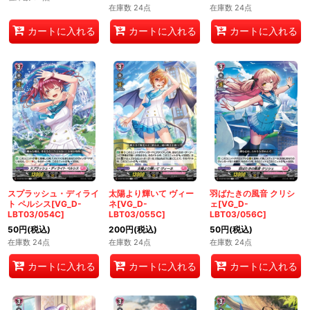
在庫数 24点
在庫数 24点
カートに入れる
カートに入れる
カートに入れる
スプラッシュ・ディライ
太陽より輝いて ヴィー
羽ばたきの風音 クリシ
ト ペルシス[VG_D-
ネ[VG_D-
ェ[VG_D-
LBT03/054C]
LBT03/055C]
LBT03/056C]
50
円
(税込)
200
円
(税込)
50
円
(税込)
在庫数 24点
在庫数 24点
在庫数 24点
カートに入れる
カートに入れる
カートに入れる