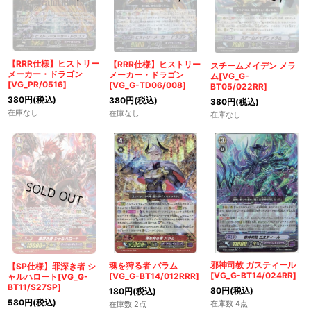
【RRR仕様】ヒストリー
【RRR仕様】ヒストリー
スチームメイデン メラ
メーカー・ドラゴン
メーカー・ドラゴン
ム[VG_G-
[VG_PR/0516]
[VG_G-TD06/008]
BT05/022RR]
380
円
(税込)
380
円
(税込)
380
円
(税込)
在庫なし
在庫なし
在庫なし
邪神司教 ガスティール
魂を狩る者 バラム
【SP仕様】罪深き者 シ
[VG_G-BT14/024RR]
[VG_G-BT14/012RRR]
ャルハロート[VG_G-
BT11/S27SP]
80
円
(税込)
180
円
(税込)
580
円
(税込)
在庫数 4点
在庫数 2点