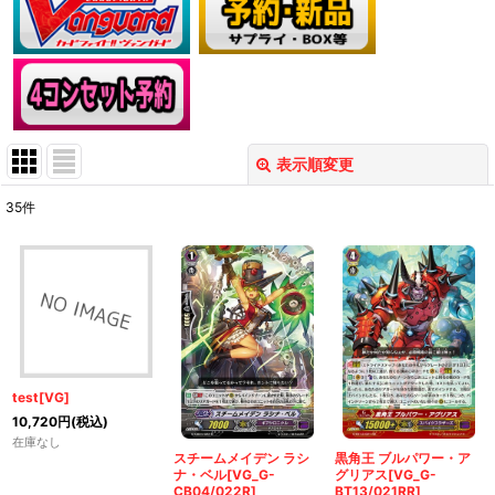
表示順変更
閉じる
35
件
表示数
:
在庫あり
並び順
:
絞り込む
test[VG]
10,720
円
(税込)
在庫なし
スチームメイデン ラシ
黒角王 ブルパワー・ア
ナ・ベル[VG_G-
グリアス[VG_G-
CB04/022R]
BT13/021RR]