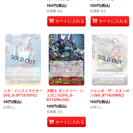
180
円
(税込)
100
円
(税込)
在庫数 8点
在庫数 6点
カートに入れる
カートに入れる
メカ・インストラクター
大戦士 ダッドリー・ジ
ジャンボ・ザ・スタンガ
[VG_G-BT13/101C]
ェロニモ[VG_G-
ン[VG_BT16/089C]
BT13/Re:05]
30
円
(税込)
100
円
(税込)
100
円
(税込)
在庫なし
在庫なし
在庫数 2点
カートに入れる