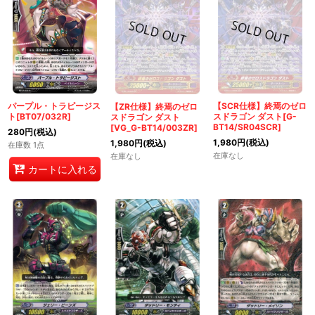
パープル・トラピージス
【SCR仕様】終焉のゼロ
【ZR仕様】終焉のゼロ
ト[BT07/032R]
スドラゴン ダスト[G-
スドラゴン ダスト
BT14/SR04SCR]
[VG_G-BT14/003ZR]
280
円
(税込)
1,980
円
(税込)
1,980
円
(税込)
在庫数 1点
在庫なし
在庫なし
カートに入れる