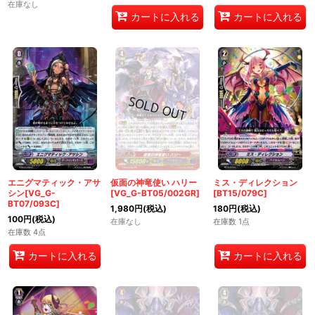
在庫なし
カートに入れる
カートに入れる
エニグマティック・アサ
仮面の神竜使い ハリー
ミス・ディレクション
シン[VG_G-
[VG_G-BT05/002GR]
[BT15/079C]
BT07/093C]
1,980
円
(税込)
180
円
(税込)
100
円
(税込)
在庫なし
在庫数 1点
在庫数 4点
カートに入れる
カートに入れる