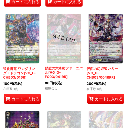
カートに入れる
カートに入れる
鎖鋸の大奇術ファーニバ
道化魔竜 ワンダリン
仮面の幻術師 ハリー
ル[VG_G-
グ・ドラゴン[VG_G-
[VG_G-
FC03/041RR]
CHB03/016R]
CHB03/004RRR]
80
円
(税込)
180
円
(税込)
280
円
(税込)
在庫なし
在庫数 1点
在庫数 4点
カートに入れる
カートに入れる