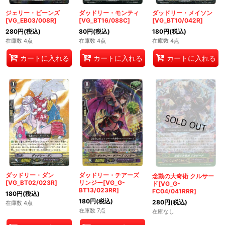
ジェリー・ビーンズ
ダッドリー・モンティ
ダッドリー・メイソン
[VG_EB03/008R]
[VG_BT16/088C]
[VG_BT10/042R]
280
円
(税込)
80
円
(税込)
180
円
(税込)
在庫数 4点
在庫数 4点
在庫数 4点
カートに入れる
カートに入れる
カートに入れる
ダッドリー・ダン
ダッドリー・チアーズ
念動の大奇術 クルサー
[VG_BT02/023R]
リンジー[VG_G-
ド[VG_G-
BT13/023RR]
FC04/041RRR]
180
円
(税込)
180
円
(税込)
280
円
(税込)
在庫数 4点
在庫数 7点
在庫なし