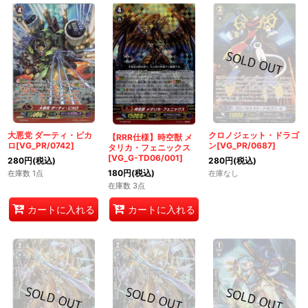
大悪党 ダーティ・ピカ
クロノジェット・ドラゴ
【RRR仕様】時空獣 メ
ロ[VG_PR/0742]
ン[VG_PR/0687]
タリカ・フェニックス
[VG_G-TD06/001]
280
円
(税込)
280
円
(税込)
180
円
(税込)
在庫数 1点
在庫なし
在庫数 3点
カートに入れる
カートに入れる