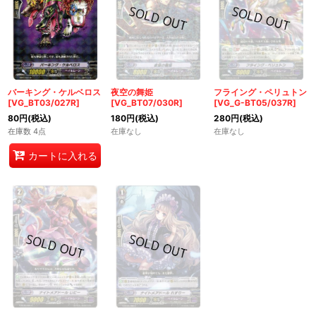
バーキング・ケルベロス
夜空の舞姫
フライング・ペリュトン
[VG_BT03/027R]
[VG_BT07/030R]
[VG_G-BT05/037R]
80
円
(税込)
180
円
(税込)
280
円
(税込)
在庫数 4点
在庫なし
在庫なし
カートに入れる