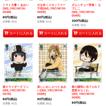
トマト大量！ あおい
火を吹くスタッファー
ダムシチュー実食！ な
[WS_YRC/W116-
千明[WS_YRC/W116-
でしこ
004R]
005R]
[WS_YRC/W116-
006R]
80
円
(税込)
80
円
(税込)
300
円
(税込)
在庫数 36点
在庫数 32点
在庫数 39点
カートに入れる
カートに入れる
カートに入れる
孫☆ライダーズ リン
楽しいおしゃべり あお
春の陽気に当てられて
[WS_YRC/W116-
い[WS_YRC/W116-
恵那＆ちくわ
007R]
008R]
[WS_YRC/W116-
009R]
80
円
(税込)
80
円
(税込)
80
円
(税込)
在庫数 40点
在庫数 36点