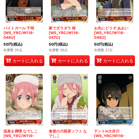
バイトガール 千明
家でダラダラ 桜
お先にどうぞ あおい
[WS_YRC/W116-
[WS_YRC/W116-
[WS_YRC/W116-
046U]
047U]
048U]
50
円
(税込)
50
円
(税込)
50
円
(税込)
在庫数 35点
在庫数 36点
在庫数 27点
カートに入れる
カートに入れる
カートに入れる
温泉を満喫 なでしこ
食後の川根茶ソフト な
テントin大井川
[WS_YRC/W116-
でしこ
[WS_YRC/W116-