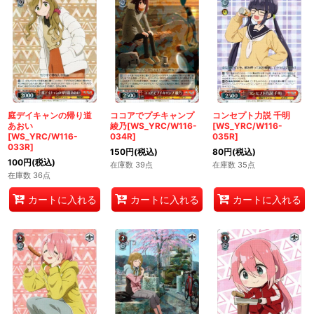
庭デイキャンの帰り道
ココアでプチキャンプ
コンセプト力説 千明
あおい
綾乃[WS_YRC/W116-
[WS_YRC/W116-
[WS_YRC/W116-
034R]
035R]
033R]
150
円
(税込)
80
円
(税込)
100
円
(税込)
在庫数 39点
在庫数 35点
在庫数 36点
カートに入れる
カートに入れる
カートに入れる