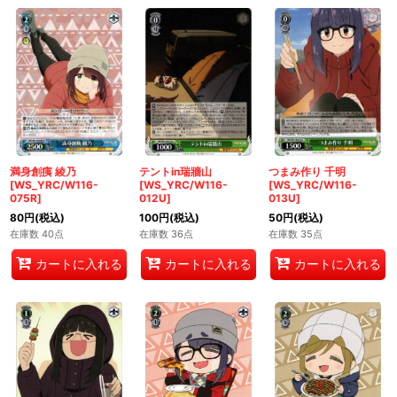
満身創痍 綾乃
テントin瑞牆山
つまみ作り 千明
[WS_YRC/W116-
[WS_YRC/W116-
[WS_YRC/W116-
075R]
012U]
013U]
80
円
(税込)
100
円
(税込)
50
円
(税込)
在庫数 40点
在庫数 36点
在庫数 35点
カートに入れる
カートに入れる
カートに入れる