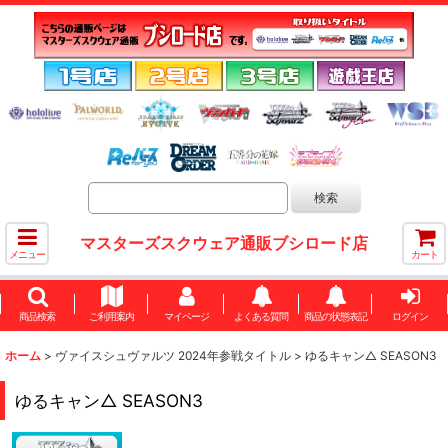
マスターズスクウェア通販ブシロード店
メニュー
カート
商品検索
ご利用案内
マイページ
よくある質問
商品の状態表記
ログイン
ホーム
>
ヴァイスシュヴァルツ 2024年参戦タイトル
>
ゆるキャン△ SEASON3
ゆるキャン△ SEASON3