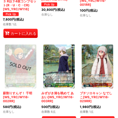
[WS_YRC/W116-
３ R以下4枚コンプセッ
001RR]
ト(R・U・C・CR)
[WS_YRC/W116]
30,800
円
(税込)
100
円
(税込)
在庫なし
在庫なし
7,800
円
(税込)
在庫数 1点
カートに入れる
薪割りすんぞ！ 千明
みずがき湖を眺めて あ
プチソロキャン なでし
[WS_YRC/W116-
おい[WS_YRC/W116-
こ[WS_YRC/W116-
002RR]
003RR]
029RR]
580
円
(税込)
500
円
(税込)
1,980
円
(税込)
在庫なし
在庫数 6点
在庫数 1点