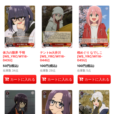
体力の限界 千明
テントin大井川
桜めぐり なでしこ
[WS_YRC/W116-
[WS_YRC/W116-
[WS_YRC/W116-
043U]
044U]
045U]
50
円
(税込)
100
円
(税込)
100
円
(税込)
在庫数 34点
在庫数 29点
在庫数 5点
カートに入れる
カートに入れる
カートに入れる