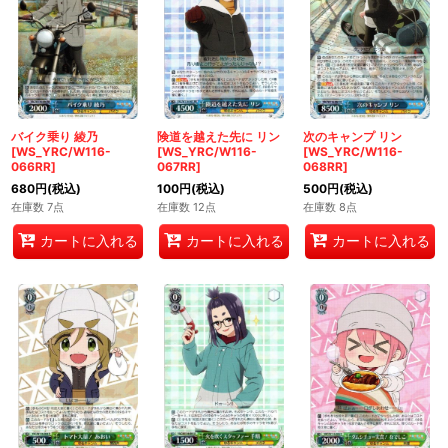
バイク乗り 綾乃
険道を越えた先に リン
次のキャンプ リン
[WS_YRC/W116-
[WS_YRC/W116-
[WS_YRC/W116-
066RR]
067RR]
068RR]
680
円
(税込)
100
円
(税込)
500
円
(税込)
在庫数 7点
在庫数 12点
在庫数 8点
カートに入れる
カートに入れる
カートに入れる