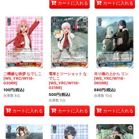
カートに入れる
カートに入れる
ご機嫌な挨拶 なでしこ
電車とツーショット な
吊り橋の上から リン
[WS_YRC/W116-
でしこ
[WS_YRC/W116-
030RR]
[WS_YRC/W116-
065RR]
031RR]
100
円
(税込)
680
円
(税込)
500
円
(税込)
在庫数 8点
在庫数 10点
在庫数 5点
カートに入れる
カートに入れる
カートに入れる