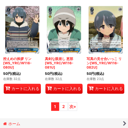
控えめの挨拶 リン
真剣な眼差し 恵那
写真の見せ合いっこ リ
[WS_YRC/W116-
[WS_YRC/W116-
ン[WS_YRC/W116-
080U]
081U]
082U]
50
円
(税込)
50
円
(税込)
50
円
(税込)
在庫数 32点
在庫数 32点
在庫数 23点
カートに入れる
カートに入れる
カートに入れる
1
2
次
»
ホーム