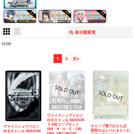
表示順変更
閉じる
102
件
表示数
:
1
2
次
»
在庫あり
並び順
:
絞り込む
ヴァイスシュヴァルツ
ゆるキャン△ SEASON
３ 4枚コンプセット
キャンプ場でおさんぽ
ヴァイスシュヴァルツ
(RR・R・U・C・CR)
恵那＆はんぺん＆ちくわ
ゆるキャン△ SEASON
[WS_YRC/W116]