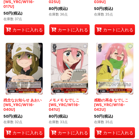
[WS_YRC/W116-
025U]
039U]
017U]
80
円
(税込)
50
円
(税込)
50
円
(税込)
在庫数 36点
在庫数 35点
在庫数 37点
カートに入れる
カートに入れる
カートに入れる
残念なお知らせ あおい
メモメモ なでしこ
感動の再会 なでしこ
[WS_YRC/W116-
[WS_YRC/W116-
[WS_YRC/W116-
040U]
041U]
042U]
50
円
(税込)
80
円
(税込)
50
円
(税込)
在庫数 32点
在庫数 33点
在庫数 35点
カートに入れる
カートに入れる
カートに入れる