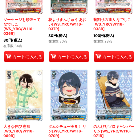
ソーセージを頬張って
花よりまんじゅう あお
薪割りの達人 なでしこ
なでしこ
い[WS_YRC/W116-
[WS_YRC/W116-
[WS_YRC/W116-
037R]
038R]
036R]
80
円
(税込)
100
円
(税込)
80
円
(税込)
在庫数 36点
在庫数 28点
在庫数 34点
カートに入れる
カートに入れる
カートに入れる
大きな伸び 恵那
ダムシチュー実食！ リ
のんびりソロキャンパー
[WS_YRC/W116-
ン[WS_YRC/W116-
リン[WS_YRC/W116-
069R]
070R]
071R]