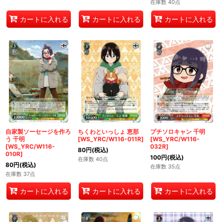
在庫数 40点
カートに入れる
カートに入れる
カートに入れる
自家製ソーセージを作ろ
ちくわといっしょ 恵那
プチソロキャン 千明
う 千明
[WS_YRC/W116-011R]
[WS_YRC/W116-
[WS_YRC/W116-
032R]
80
円
(税込)
010R]
100
円
(税込)
在庫数 40点
80
円
(税込)
在庫数 35点
在庫数 37点
カートに入れる
カートに入れる
カートに入れる