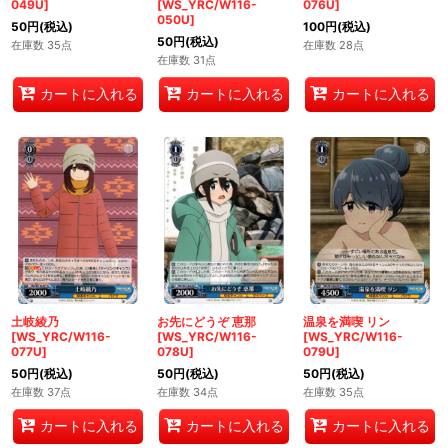
049U]
[WS_YRC/W116-
076U]
050U]
50
円
(税込)
100
円
(税込)
50
円
(税込)
在庫数 35点
在庫数 28点
在庫数 31点
カートに入れる
カートに入れる
カートに入れる
土岐綾乃
お先にどうぞ 恵那
温泉を満喫 リン
[WS_YRC/W116-
[WS_YRC/W116-
[WS_YRC/W116-
077U]
078U]
079U]
50
円
(税込)
50
円
(税込)
50
円
(税込)
在庫数 37点
在庫数 34点
在庫数 35点
カートに入れる
カートに入れる
カートに入れる