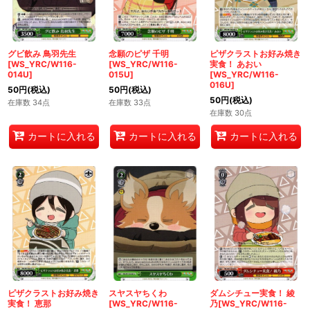
グビ飲み 鳥羽先生
念願のピザ 千明
ピザクラストお好み焼き
[WS_YRC/W116-
[WS_YRC/W116-
実食！ あおい
014U]
015U]
[WS_YRC/W116-
016U]
50
円
(税込)
50
円
(税込)
50
円
(税込)
在庫数 34点
在庫数 33点
在庫数 30点
カートに入れる
カートに入れる
カートに入れる
ピザクラストお好み焼き
スヤスヤちくわ
ダムシチュー実食！ 綾
実食！ 恵那
[WS_YRC/W116-
乃[WS_YRC/W116-