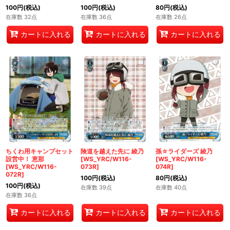
100
円
(税込)
100
円
(税込)
80
円
(税込)
在庫数 32点
在庫数 36点
在庫数 26点
カートに入れる
カートに入れる
カートに入れる
ちくわ用キャンプセット
険道を越えた先に 綾乃
孫☆ライダーズ 綾乃
設営中！ 恵那
[WS_YRC/W116-
[WS_YRC/W116-
[WS_YRC/W116-
073R]
074R]
072R]
100
円
(税込)
80
円
(税込)
100
円
(税込)
在庫数 39点
在庫数 40点
在庫数 36点
カートに入れる
カートに入れる
カートに入れる