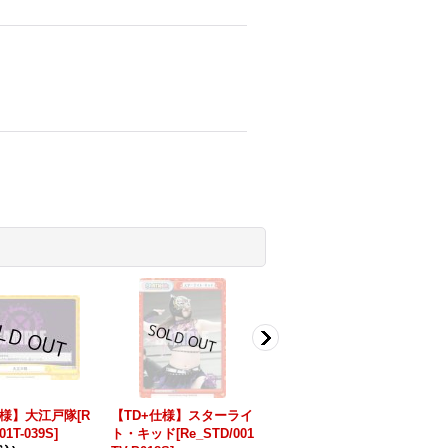
仕様】大江戸隊[R
【TD+仕様】スターライ
スターライト・キッド[R
中
01T-039S]
ト・キッド[Re_STD/001
e_STD/001TV-P018]
V