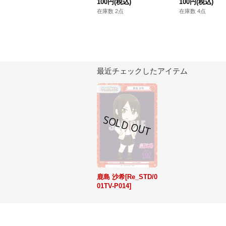
100円
(税込)
100円
(税込)
在庫数 2点
在庫数 4点
最近チェックしたアイテム
鹿島 沙希[Re_STD/0
01TV-P014]