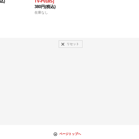
込)
TV-P018S]
100円
(税込)
1
380円
(税込)
在庫なし
在
在庫なし
リセット
ページトップへ