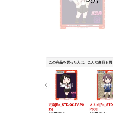
この商品を買った人は、こんな商品も買
吏南[Re_STD/001TV-P0
ＡＺＭ[Re_STD/
15]
P008]