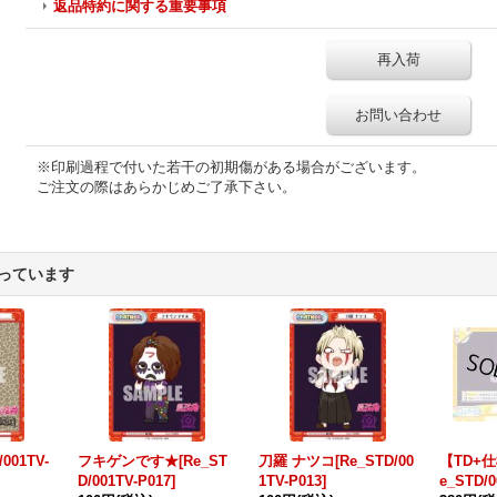
返品特約に関する重要事項
再入荷
お問い合わせ
※印刷過程で付いた若干の初期傷がある場合がございます。
ご注文の際はあらかじめご了承下さい。
っています
001TV-
フキゲンです★[Re_ST
刀羅 ナツコ[Re_STD/00
【TD+
D/001TV-P017]
1TV-P013]
e_STD/0