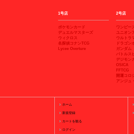
1号店
2号店
ポケモンカード
ワンピー
デュエルマスターズ
ユニオン
ウィクロス
ウルトラ
名探偵コナンTCG
ドラゴン
Lycee Overture
ガンダム
バトルス
デジモン
OSICA
FFTCG
開運コロ
アンジュ
ホーム
新規登録
カートを観る
ログイン