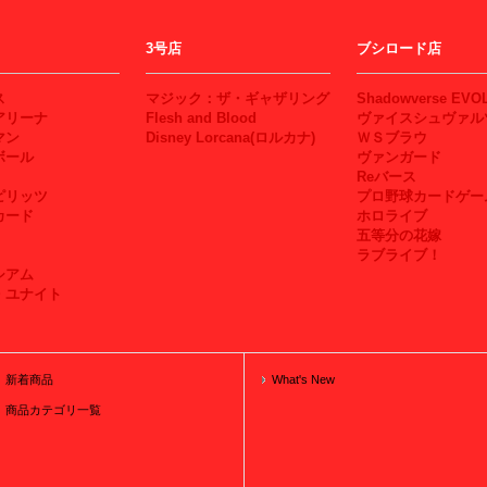
3号店
ブシロード店
ス
マジック：ザ・ギャザリング
Shadowverse EVO
アリーナ
Flesh and Blood
ヴァイスシュヴァル
マン
Disney Lorcana(ロルカナ)
ＷＳブラウ
ボール
ヴァンガード
Reバース
ピリッツ
プロ野球カードゲー
カード
ホロライブ
五等分の花嫁
ラブライブ！
シアム
・ユナイト
新着商品
What's New
商品カテゴリ一覧