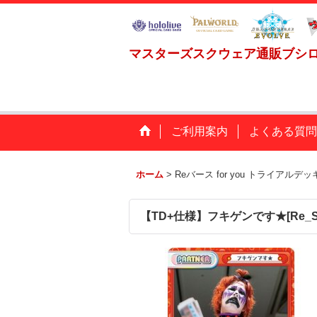
マスターズスクウェア通販ブシ
ご利用案内
よくある質問
ホーム
>
Reバース for you トライアルデッ
【TD+仕様】フキゲンです★[Re_STD/