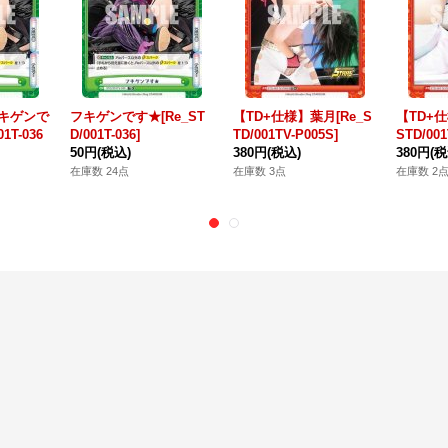
フキゲンで
フキゲンです★[Re_ST
【TD+仕様】葉月[Re_S
【TD+仕
1T-036
D/001T-036]
TD/001TV-P005S]
STD/001
50円
(税込)
380円
(税込)
380円
(税
在庫数 24点
在庫数 3点
在庫数 2