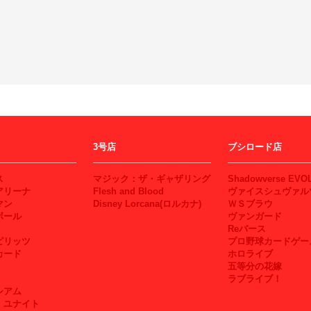
3号店
ブシロード店
ス
マジック：ザ・ギャザリング
Shadowverse EVO
アリーナ
Flesh and Blood
ヴァイスシュヴァル
マン
Disney Lorcana(ロルカナ)
ＷＳブラウ
ボール
ヴァンガード
Reバース
ピリッツ
プロ野球カードゲー
カード
ホロライブ
五等分の花嫁
ラブライブ！
シアム
・ユナイト