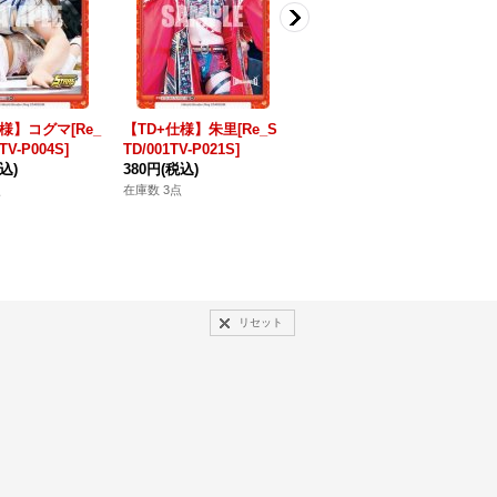
様】コグマ[Re_
【TD+仕様】朱里[Re_S
【TD+仕様】桜井 まい
S
TV-P004S]
TD/001TV-P021S]
[Re_STD/001TV-P029S]
す
込)
380円
(税込)
380円
(税込)
1
点
在庫数 3点
在庫数 3点
在
リセット