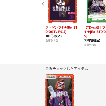
フキゲンです★[Re_ST
【TD+仕様】
D/001TV-P017]
す★[Re_STD/00
100円
(税込)
S]
380円
(税込)
在庫数 6点
在庫数 6点
最近チェックしたアイテム