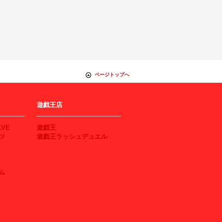
ページトップへ
遊戯王店
LVE
遊戯王
ツ
遊戯王ラッシュデュエル
ム