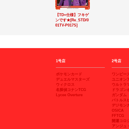
【TD+仕様】フキゲ
ンです★[Re_STD/0
01TV-P017S]
1号店
2号店
ポケモンカード
ワンピー
デュエルマスターズ
ユニオン
ウィクロス
ウルトラ
名探偵コナンTCG
ドラゴン
Lycee Overture
ガンダム
バトルス
デジモン
OSICA
FFTCG
開運コロ
アンジュ