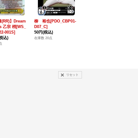
(RR)】Dream
柳 裕也[PDO_CBP01-
大島 洋平[PDO_CBP0
ers 乙宗 梢[WS_
D07_C]
1-D12_C]
2-001S]
50円
(税込)
50円
(税込)
S
(税込)
1
在庫数 20点
在庫数 20点
点
在
リセット