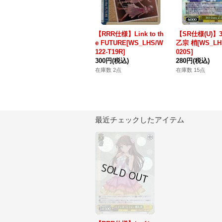
【RRR仕様】Link to th
【SR仕様(U)】36
e FUTURE[WS_LHS/W
乙宗 梢[WS_LHS
122-T19R]
020S]
300円
(税込)
280円
(税込)
在庫数 2点
在庫数 15点
最近チェックしたアイテム