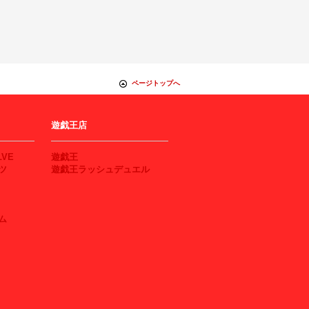
ページトップへ
遊戯王店
LVE
遊戯王
ツ
遊戯王ラッシュデュエル
ム