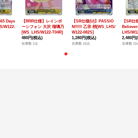
5 Days
【RRR仕様】レインボ
【SR仕様(U)】PASSIO
【SR仕様
/W122-
ーシフォン 大沢 瑠璃乃
N!!!!!! 乙宗 梢[WS_LHS/
Believ
[WS_LHS/W122-T04R]
W122-082S]
LHS/W12
480円
(税込)
1,280円
(税込)
2,480円
在庫数 2点
在庫数 10点
在庫数 10