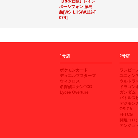
【RRR仕様】レイン
ボーシフォン 藤島
慈[WS_LHS/W122-T
07R]
1号店
2号店
ポケモンカード
ワンピー
デュエルマスターズ
ユニオン
ウィクロス
ウルトラ
名探偵コナンTCG
ドラゴン
Lycee Overture
ガンダム
バトルス
デジモン
OSICA
FFTCG
開運コロ
アンジュ