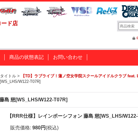
ロード店
商品の状態表記
お問い合わせ
戦タイトル
>
【TD】ラブライブ！蓮ノ空女学院スクールアイドルクラブ feat. L
LHS/W122-T07R]
慈[WS_LHS/W122-T07R]
【RRR仕様】レインボーシフォン 藤島 慈[WS_LHS/W122-T
販売価格
:
980円
(税込)