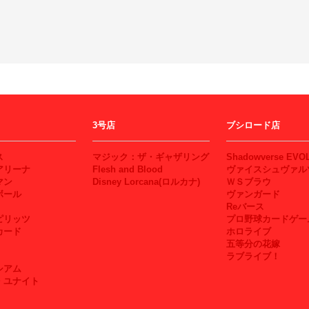
3号店
ブシロード店
ス
マジック：ザ・ギャザリング
Shadowverse EVO
アリーナ
Flesh and Blood
ヴァイスシュヴァル
マン
Disney Lorcana(ロルカナ)
ＷＳブラウ
ボール
ヴァンガード
Reバース
ピリッツ
プロ野球カードゲー
カード
ホロライブ
五等分の花嫁
ラブライブ！
シアム
・ユナイト