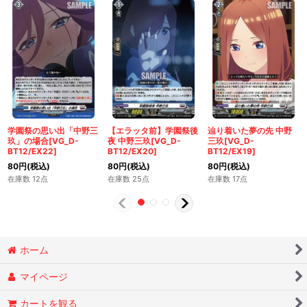
学園祭の思い出「中野三
【エラッタ前】学園祭後
辿り着いた夢の先 中野
玖」の場合[VG_D-
夜 中野三玖[VG_D-
三玖[VG_D-
BT12/EX22]
BT12/EX20]
BT12/EX19]
80
円
(税込)
80
円
(税込)
80
円
(税込)
在庫数 12点
在庫数 25点
在庫数 17点
ホーム
マイページ
カートを観る