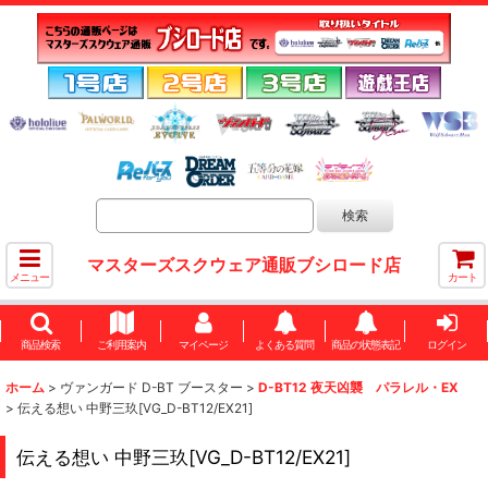
マスターズスクウェア通販ブシロード店
メニュー
カート
商品検索
ご利用案内
マイページ
よくある質問
商品の状態表記
ログイン
ホーム
>
ヴァンガード D-BT ブースター
>
D-BT12 夜天凶襲 パラレル・EX
>
伝える想い 中野三玖[VG_D-BT12/EX21]
伝える想い 中野三玖[VG_D-BT12/EX21]