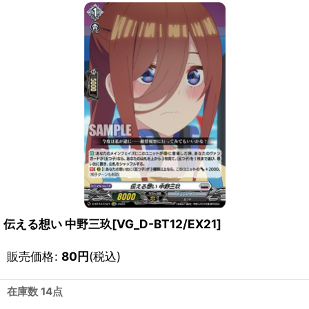
伝える想い 中野三玖[VG_D-BT12/EX21]
販売価格
:
80
円
(税込)
在庫数 14点