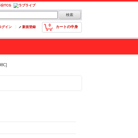
0
カートの中身
ログイン
新規登録
8C]