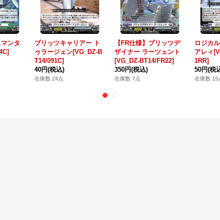
スマンタ
ブリッツキャリアー ト
【FR仕様】ブリッツデ
ロジカル
4C]
ゥラージェン[VG_DZ-B
ザイナー ラーツェント
アレィ[VG
T14/091C]
[VG_DZ-BT14/FR22]
1RR]
40円
(税込)
350円
(税込)
50円
(税
在庫数 24点
在庫数 7点
在庫数 15