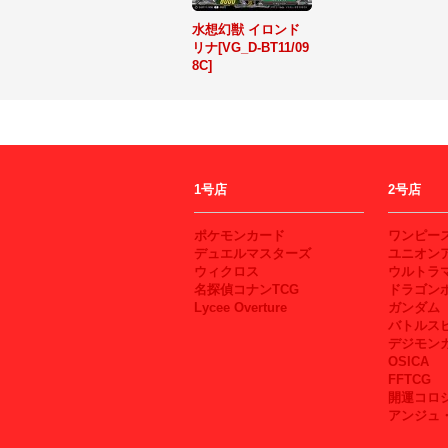
水想幻獣 イロンド
リナ[VG_D-BT11/09
8C]
1号店
2号店
ポケモンカード
ワンピー
デュエルマスターズ
ユニオン
ウィクロス
ウルトラ
名探偵コナンTCG
ドラゴン
Lycee Overture
ガンダム
バトルス
デジモン
OSICA
FFTCG
開運コロ
アンジュ