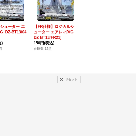
シューター エ
【FR仕様】ロジカルシ
水想幻獣 ミウミリリン
_DZ-BT13/04
ューター エアレィ[VG_
[VG_D-BT11/033RR]
[
DZ-BT13/FR21]
80円
(税込)
4
込)
150円
(税込)
在庫数 2点
在
点
在庫数 12点
リセット