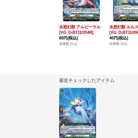
水想幻獣 アルピーラル
水想幻獣 ルル
[VG_D-BT11/054R]
[VG_D-BT11/09
80円
(税込)
40円
(税込)
在庫数 21点
在庫数 22点
最近チェックしたアイテム