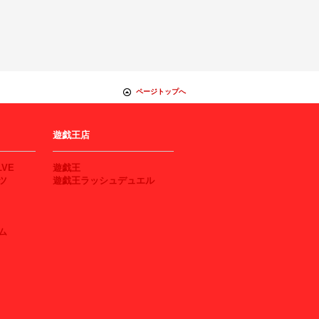
ページトップへ
遊戯王店
LVE
遊戯王
ツ
遊戯王ラッシュデュエル
ム