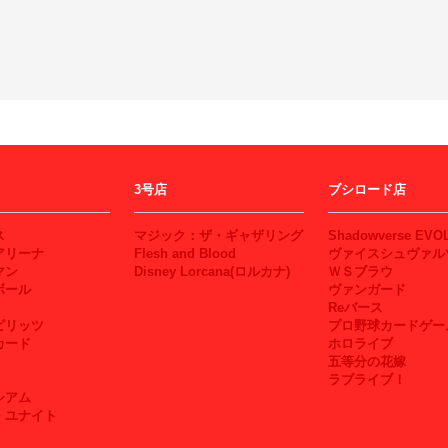
3号店
ブシロード店
ス
マジック：ザ・ギャザリング
Shadowverse EVO
アリーナ
Flesh and Blood
ヴァイスシュヴァル
マン
Disney Lorcana(ロルカナ)
ＷＳブラウ
ボール
ヴァンガード
Reバース
ピリッツ
プロ野球カードゲー
カード
ホロライブ
五等分の花嫁
ラブライブ！
シアム
・ユナイト