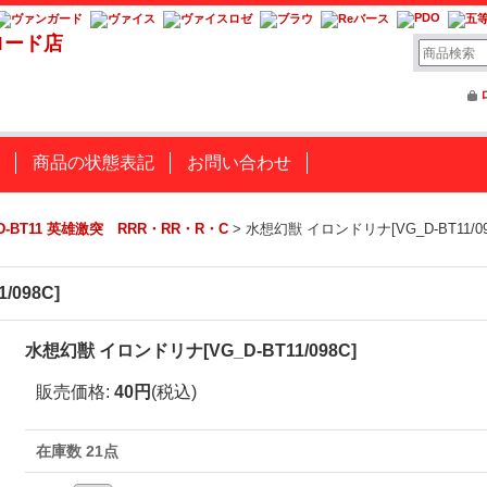
ロード店
商品の状態表記
お問い合わせ
D-BT11 英雄激突 RRR・RR・R・C
>
水想幻獣 イロンドリナ[VG_D-BT11/09
098C]
水想幻獣 イロンドリナ[VG_D-BT11/098C]
販売価格
:
40円
(税込)
在庫数 21点