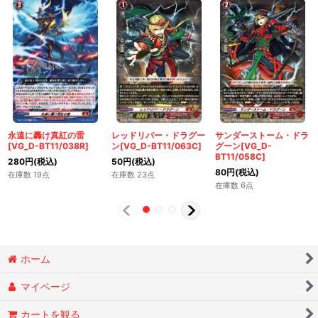
永遠に轟け真紅の雷
レッドリバー・ドラグー
サンダーストーム・ドラ
[VG_D-BT11/038R]
ン[VG_D-BT11/063C]
グーン[VG_D-
BT11/058C]
280
円
(税込)
50
円
(税込)
80
円
(税込)
在庫数 19点
在庫数 23点
在庫数 6点
ホーム
マイページ
カートを観る