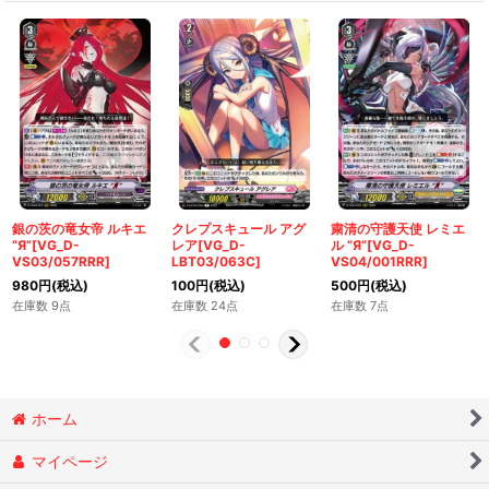
銀の茨の竜女帝 ルキエ
クレプスキュール アグ
粛清の守護天使 レミエ
“Я”[VG_D-
レア[VG_D-
ル “Я”[VG_D-
VS03/057RRR]
LBT03/063C]
VS04/001RRR]
980
円
(税込)
100
円
(税込)
500
円
(税込)
在庫数 9点
在庫数 24点
在庫数 7点
ホーム
マイページ