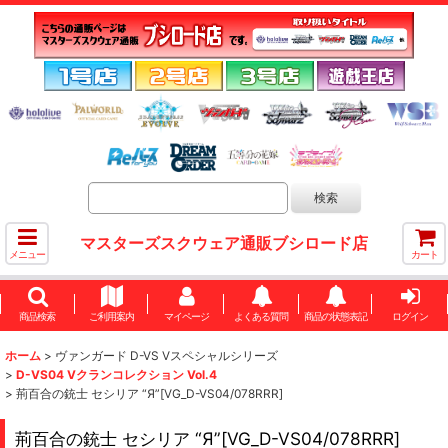
マスターズスクウェア通販ブシロード店
メニュー
カート
商品検索
ご利用案内
マイページ
よくある質問
商品の状態表記
ログイン
ホーム
>
ヴァンガード D-VS Vスペシャルシリーズ
>
D-VS04 Vクランコレクション Vol.4
>
荊百合の銃士 セシリア “Я”[VG_D-VS04/078RRR]
荊百合の銃士 セシリア “Я”[VG_D-VS04/078RRR]