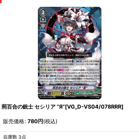
荊百合の銃士 セシリア “Я”[VG_D-VS04/078RRR]
販売価格
:
780
円
(税込)
在庫数 3点